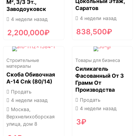
Цокольный Этаж,
М², 3/3 Эт.,
Саратов
Заводоуковск
4 недели назад
4 недели назад
838,500
₽
2,200,000
₽
Строительные
Товары для бизнеса
материалы
Силикагель
Скоба Обивочная
Фасованный От 3
A-14 Cnk (80/14)
Грамм От
Производства
Продать
Продать
4 недели назад
4 недели назад
Москва,
Верхнелихоборская
3
₽
улица, дом 8