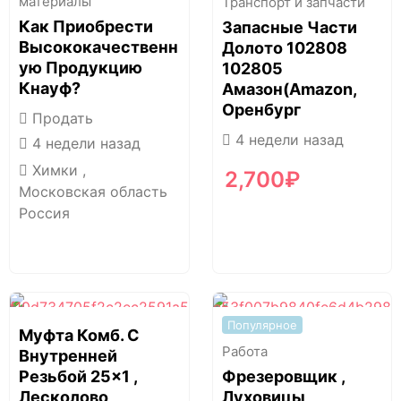
материалы
Транспорт и запчасти
Как Приобрести
Запасные Части
Высококачественн
Долото 102808
Ую Продукцию
102805
Кнауф?
Амазон(Amazon,
Оренбург
Продать
4 недели назад
4 недели назад
Химки ,
2,700
₽
Московская область
Россия
Популярное
Муфта Комб. С
Работа
Внутренней
Резьбой 25×1 ,
Фрезеровщик ,
Лесколово
Луховицы