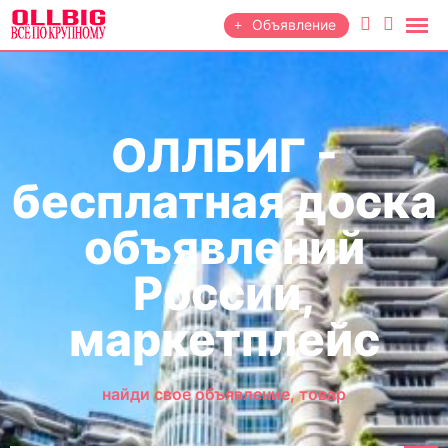
Объявление
ОЛЛБИГ -
бесплатная доска
объявлений
России,
маркетплейс
найди свое объявление, товар