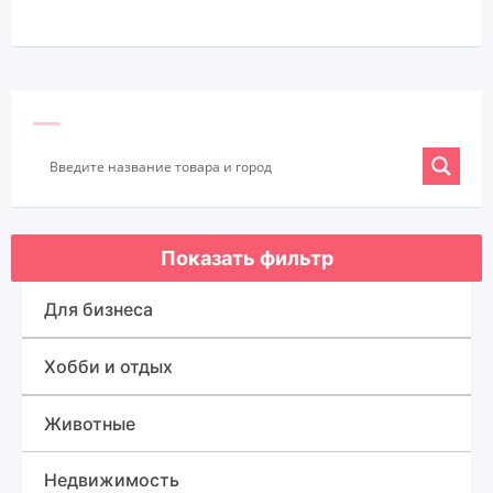
Показать фильтр
Для бизнеса
Оборудование для бизнеса
Хобби и отдых
Готовый бизнес
Спорт, туризм и отдых
Животные
Товары для бизнеса
Для быта
Недвижимость