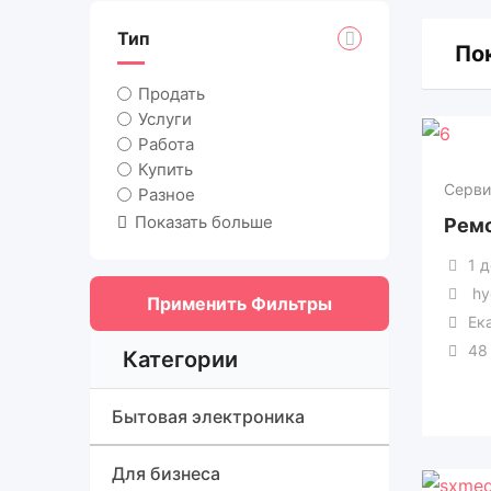
Тип
Пок
Продать
Услуги
Работа
Купить
Серви
Разное
Показать больше
Ремо
1 
hy
Применить Фильтры
Ек
48
Категории
Бытовая электроника
Игровые приставки и
Для бизнеса