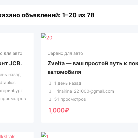
азано объявлений: 1–20 из 78
с для авто
Сервис для авто
нт JCB.
Zvelta — ваш простой путь к по
автомобиля
день назад
draulics
1 день назад
атеринбург
irinairina1221000@gmail.com
 просмотров
51 просмотров
1,000
₽