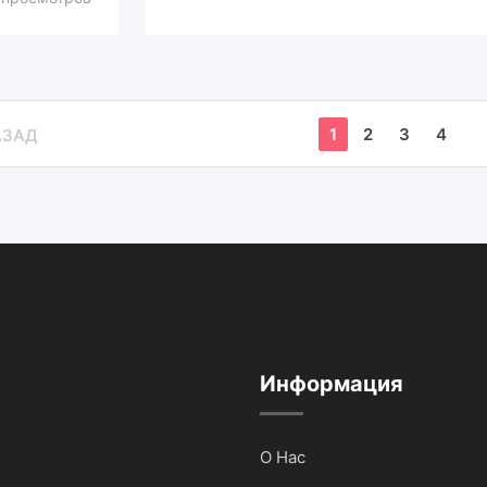
1
2
3
4
АЗАД
Информация
О Нас