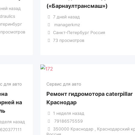
(«Барнаултрансмаш»)
дней назад
draulics
7 дней назад
атеринбург
managerkmz
 просмотров
Санкт-Петербург Россия
73 просмотров
с для авто
Сервис для авто
ена
Ремонт гидромотора caterpillar
рней на
Краснодар
ль
1 неделя назад
79186575559
неделя назад
350000 Краснодар , Краснодарский к
620377111
Россия