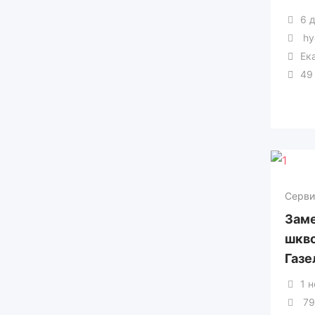
Навесное оборудование
6 
hy
Погрузчики
Ек
49
Сельхозтехника
Трактор
Тягачи, самосвалы,
эксковаторы.
Серви
Эвакуаторы
Зам
шкво
Газе
1 
79