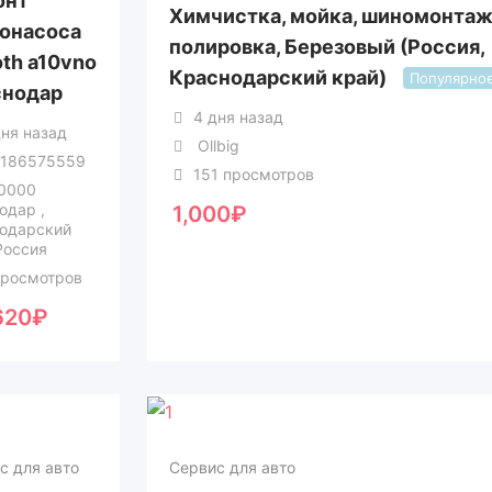
онт
Химчистка, мойка, шиномонтаж
онасоса
полировка, Березовый (Россия,
oth a10vno
Краснодарский край)
Популярно
снодар
4 дня назад
дня назад
Ollbig
186575559
151 просмотров
0000
одар ,
1,000
₽
одарский
Россия
просмотров
620
₽
с для авто
Сервис для авто