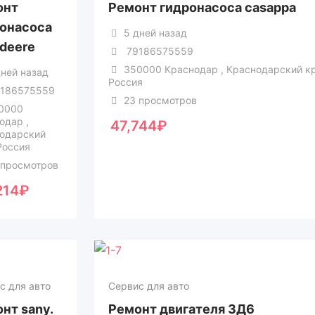
онт
Ремонт гидронасоса casappa
онасоса
5 дней назад
 deere
79186575559
350000 Краснодар , Краснодарский к
дней назад
Россия
186575559
23 просмотров
0000
одар ,
47,744
₽
одарский
Россия
 просмотров
214
₽
с для авто
Сервис для авто
нт sany.
Ремонт двигателя 3Д6