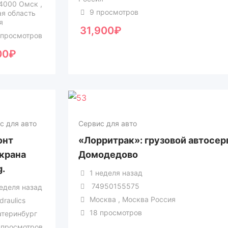
4000 Омск ,
9 просмотров
я область
я
31,900
₽
 просмотров
00
₽
с для авто
Сервис для авто
онт
«Лорритрак»: грузовой автосер
крана
Домодедово
.
1 неделя назад
74950155575
неделя назад
Москва , Москва Россия
draulics
18 просмотров
атеринбург
 просмотров