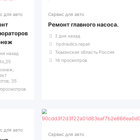
с для авто
Сервис для авто
онт
Ремонт главного насоса.
бюраторов
2 дня назад
онеж
hydraulics.repair
Тюменская область Россия
дня назад
16 просмотров
to_25
ронеж,
ект
отов, 35
 просмотров
с для авто
Сервис для авто