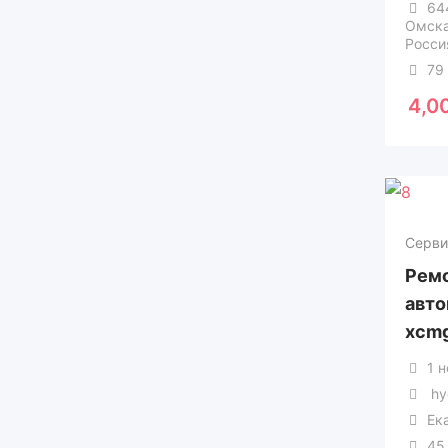
64
Омска
Росси
79
4,0
Серви
Рем
авто
xcmg
1 
hy
Ек
45