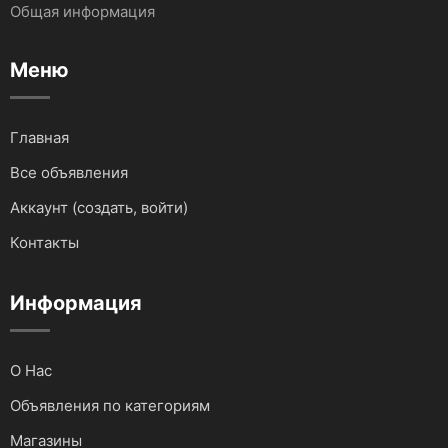
Общая информация
Запчасти и Аксессуары
Услуги IT сферы
Меню
Для водного транспорта
Для грузовиков и спецтехники
Главная
Все объявления
Для мототехники
Аккаунт (создать, войти)
Для автомобилей
Контакты
Аудио и видеотехника
Информация
О Нас
Объявления по категориям
Магазины