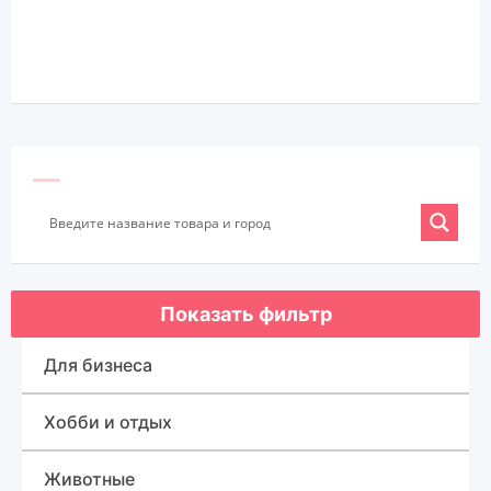
Показать фильтр
Для бизнеса
Оборудование для бизнеса
Хобби и отдых
Готовый бизнес
Спорт, туризм и отдых
Животные