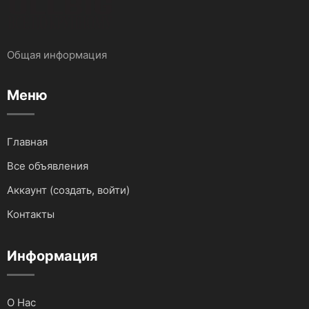
Автокраны
Бухгалтерские услуги
Общая информация
Запчасти и Аксессуары
Услуги IT сферы
Меню
Для водного транспорта
Для грузовиков и спецтехники
Главная
Все объявления
Для мототехники
Аккаунт (создать, войти)
Для автомобилей
Контакты
Аудио и видеотехника
Информация
О Нас