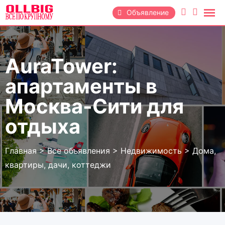
Перейти
Объявление
к
содержанию
AuraTower:
апартаменты в
Москва-Сити для
отдыха
Главная
>
Все объявления
>
Недвижимость
>
Дома,
квартиры, дачи, коттеджи