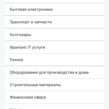
Гаражи и машиноместа
Одежда, обувь и аксессуары
Резюме
Продукты
Бытовая электроника
Инструменты
Планшеты и электронные книги
Транспорт и запчасти
Стройматериалы
Игровые приставки и аксессуары
Лесовоз (сортиментовоз)
Хозтовары
Для дома
Телефоны
Грузовики
Изделия из пластмассы, Мультипласт
Фриланс IT услуги
Рации
Навесное оборудование
Разное
Ноутбуки
Трактор
Знакомства
Оборудование для производства и дома
Бульдозеры
Различные услуги
Строительные материалы
Сельхозтехника
Финансовая сфера
Автобетононасос