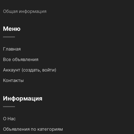
Автокраны
Бухгалтерские услуги
Общая информация
Запчасти и Аксессуары
Услуги IT сферы
Меню
Для водного транспорта
Для грузовиков и спецтехники
Главная
Все объявления
Для мототехники
Аккаунт (создать, войти)
Для автомобилей
Контакты
Аудио и видеотехника
Информация
О Нас
Объявления по категориям