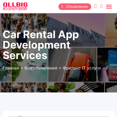
Перейти
Объявление
к
содержанию
Car Rental App
Development
Services
Главная
>
Все объявления
>
Фриланс IT услуги