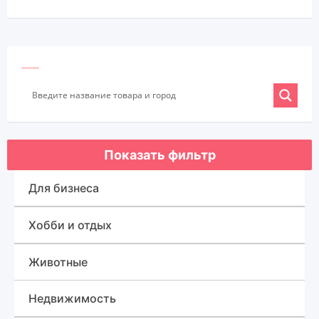
Показать фильтр
Для бизнеса
Оборудование для бизнеса
Хобби и отдых
Готовый бизнес
Спорт, туризм и отдых
Животные
Товары для бизнеса
Для быта
Недвижимость