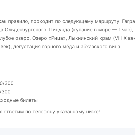
как правило, проходит по следующему маршруту: Гагра
а Ольденбургского. Пицунда (купание в море — 1 час),
бое озеро. Озеро «Рица», Лыхнинский храм (VIII-X век
ек), дегустация горного мёда и абхазского вина
00/300
0/300
входные билеты
х ответим по телефону указанному ниже!