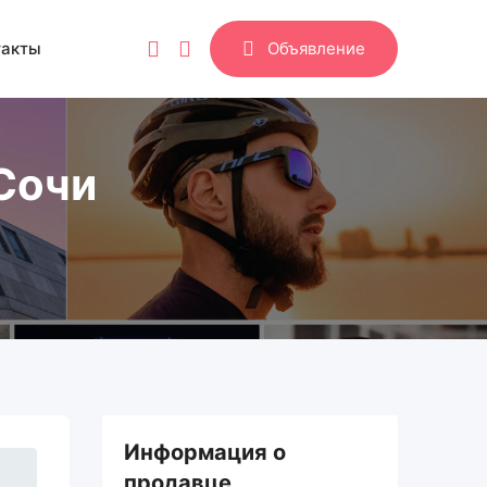
такты
Объявление
 Сочи
Информация о
продавце