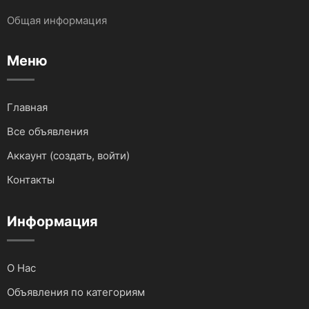
Общая информация
Запчасти и Аксессуары
Услуги IT сферы
Меню
Для водного транспорта
Для грузовиков и спецтехники
Главная
Все объявления
Для мототехники
Аккаунт (создать, войти)
Для автомобилей
Контакты
Аудио и видеотехника
Информация
О Нас
Объявления по категориям