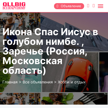
Перейти
Объявление
к
содержанию
Икона Спас Иисус в
голубом нимбе. ,
Заречье (Россия,
Московская
область)
Главная
>
Все объявления
>
Хобби и отдых