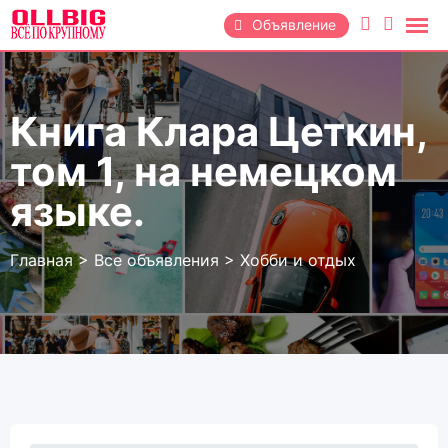
Перейти
Объявление
к
содержанию
Книга Клара Цеткин,
том 1, на немецком
языке.
Главная
>
Все объявления
>
Хобби и отдых