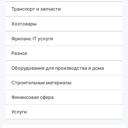
Инструменты
Планшеты и электронные книги
Транспорт и запчасти
Стройматериалы
Игровые приставки и аксессуары
Лесовоз (сортиментовоз)
Хозтовары
Для дома
Телефоны
Грузовики
Изделия из пластмассы, Мультипласт
Фриланс IT услуги
Рации
Навесное оборудование
Разное
Ноутбуки
Трактор
Знакомства
Оборудование для производства и дома
Бульдозеры
Различные услуги
Строительные материалы
Сельхозтехника
Финансовая сфера
Автобетононасос
Услуги
Гусеничный кран
Красота и здоровье, медицина