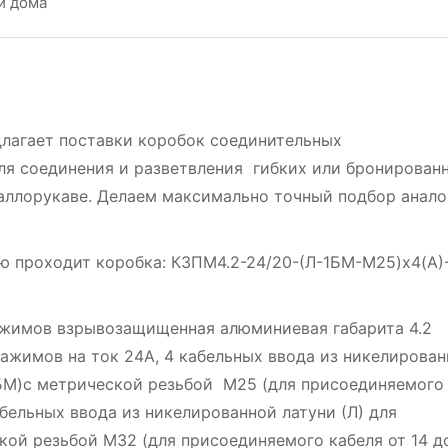
и дома
лагает поставки коробок соединительных
я соединения и разветвления гибких или бронирован
таллорукаве. Делаем максимально точный подбор анало
ию проходит коробка: КЗПМ4.2-24/20-(Л-1БМ-М25)х4(А)
ажимов взрывозащищенная алюминиевая габарита 4.2
ажимов на ток 24А, 4 кабельных ввода из никелирова
(1БМ)с метрической резьбой М25 (для присоединяемого
кабельных ввода из никелированной латуни (Л) для
кой резьбой М32 (для присоединяемого кабеля от 14 д