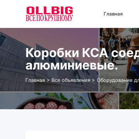
Перейти
к
Главная
содержанию
Коробки КСА со
алюминиевые.
Главная
>
Все объявления
>
Оборудование дл