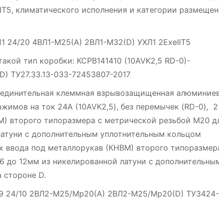
IT5, климатического исполнения и категории размеще
11 24/20 4ВЛ1-М25(А) 2ВЛ1-М32(D) УХЛ1 2ExeIIT5
акой тип коробки: КСРВ141410 (10AVK2,5 RD-0)-
) ТУ27.33.13-033-72453807-2017
оединительная клеммная взрывозащищенная алюминие
жимов на ток 24А (10AVK2,5), без перемычек (RD-0), 2
М) второго типоразмера с метрической резьбой М20 д
 латуни с дополнительным уплотнительным кольцом
х ввода под металлорукав (КНВМ) второго типоразмер
 6 до 12мм из никелированной латуни с дополнительны
 стороне D.
.09 24/10 2ВЛ2-М25/Мр20(А) 2ВЛ2-М25/Мр20(D) ТУ3424-