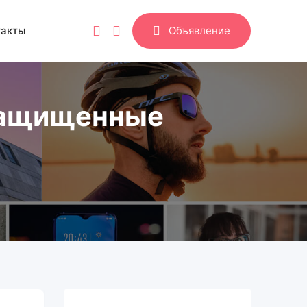
такты
Объявление
защищенные