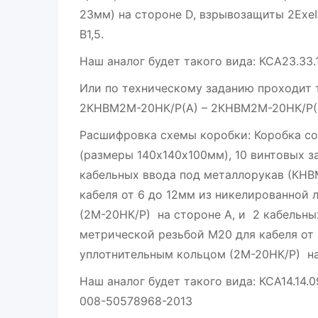
23мм) на стороне D, взрывозащиты 2ExeI
В1,5.
Наш аналог будет такого вида: КСА23.33.
Или по техническому заданию проходит т
2КНВМ2М-20НК/Р(А) – 2КНВМ2М-20НК/Р(D
Расшифровка схемы коробки: Коробка с
(размеры 140х140х100мм), 10 винтовых за
кабельных ввода под металлорукав (КНВ
кабеля от 6 до 12мм из никелированной
(2М-20НК/Р) на стороне А, и 2 кабельны
метрической резьбой М20 для кабеля от
уплотнительным кольцом (2М-20НК/Р) на
Наш аналог будет такого вида: КСА14.14
008-50578968-2013