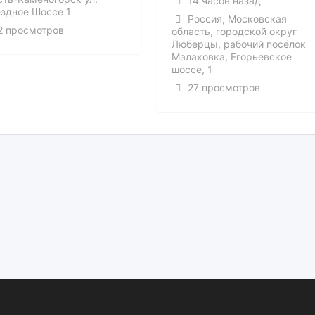
14 часов назад
здное Шоссе 1
Россия, Московская
2 просмотров
область, городской округ
Люберцы, рабочий посёлок
Малаховка, Егорьевское
шоссе, 1
27 просмотров