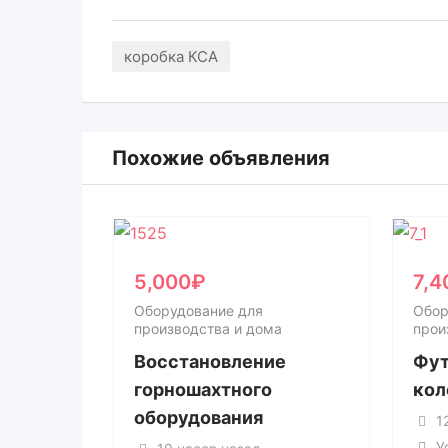
коробка КСА
Похожие объявления
5,000
₽
7,4
Оборудование для
Обор
производства и дома
прои
Восстановление
Фут
горношахтного
кол
оборудования
1
У