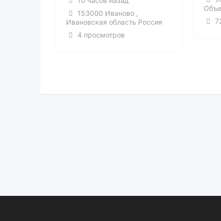
10 часов назад
Объе
153000 Иваново ,
7
Ивановская область Россия
4 просмотров