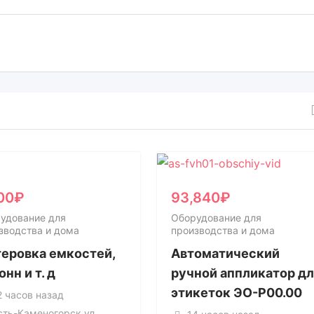
00
₽
93,840
₽
удование для
Оборудование для
зводства и дома
производства и дома
еровка емкостей,
Автоматический
онн и т. д
ручной аппликатор д
этикеток ЭО-Р00.00
2 часов назад
сть-Каменогорск ул.