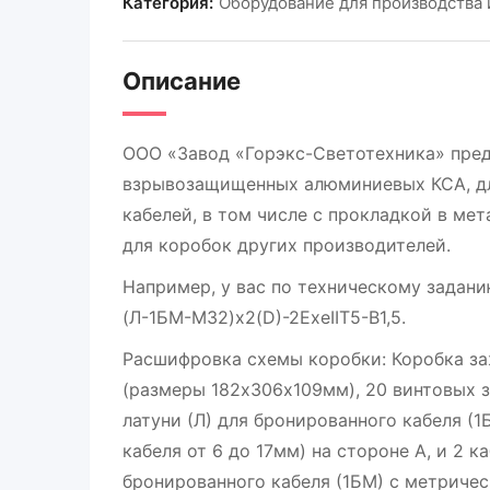
Категория:
Оборудование для производства 
Описание
ООО «Завод «Горэкс-Светотехника» пред
взрывозащищенных алюминиевых КСА, дл
кабелей, в том числе с прокладкой в ме
для коробок других производителей.
Например, у вас по техническому задан
(Л-1БМ-М32)х2(D)-2ExeIIT5-В1,5.
Расшифровка схемы коробки: Коробка з
(размеры 182х306х109мм), 20 винтовых з
латуни (Л) для бронированного кабеля 
кабеля от 6 до 17мм) на стороне А, и 2 
бронированного кабеля (1БМ) с метричес