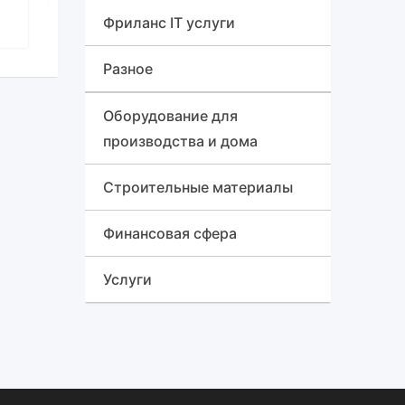
Для дома
Грузовики
Изделия из пластмассы,
Фриланс IT услуги
аксессуары
Мультипласт
Навесное оборудование
Разное
Телефоны
Трактор
Знакомства
Оборудование для
Рации
производства и дома
Бульдозеры
Различные услуги
Ноутбуки
Строительные материалы
Сельхозтехника
Финансовая сфера
Автобетононасос
Услуги
Гусеничный кран
Красота и здоровье,
Вездеход
медицина
Автогрейдеры
Ремонт и обслуживание