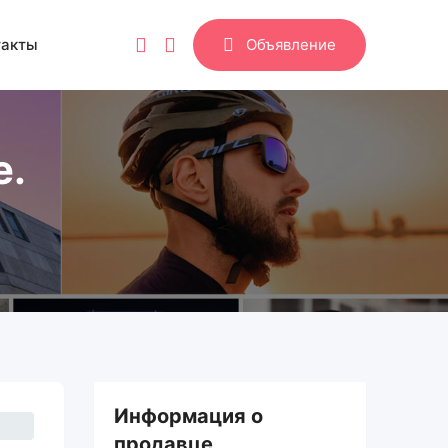
такты
Объявление
е.
Информация о
продавце