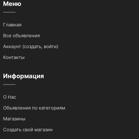
Меню
Тягачи, самосвалы, эксковаторы.
Сервис для авто
Главная
Погрузчики
Грузоперевозки
Все объявления
Автобетоносмесители
Фото и видеосъемка
Аккаунт (создать, войти)
Контакты
Катки грунтовые и дорожные
Ремонт и строительство
Мототранспортные средства
Информация
Доставка
Автокраны
Бухгалтерские услуги
О Нас
Запчасти и Аксессуары
Услуги IT сферы
Объявления по категориям
Магазины
Для водного транспорта
Создать свой магазин
Для грузовиков и спецтехники