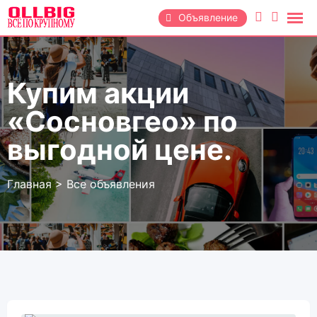
Перейти
Объявление
к
содержанию
Купим акции
«Сосновгео» по
выгодной цене.
Главная
>
Все объявления