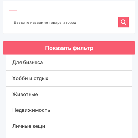
Показать фильтр
Для бизнеса
Оборудование для бизнеса
Хобби и отдых
Готовый бизнес
Спорт, туризм и отдых
Животные
Товары для бизнеса
Для быта
Недвижимость
Дома, квартиры, дачи, коттеджи
Личные вещи