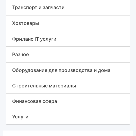
Инструменты
Планшеты и электронные книги
Транспорт и запчасти
Стройматериалы
Игровые приставки и аксессуары
Лесовоз (сортиментовоз)
Хозтовары
Для дома
Телефоны
Грузовики
Изделия из пластмассы, Мультипласт
Фриланс IT услуги
Рации
Навесное оборудование
Разное
Ноутбуки
Трактор
Знакомства
Оборудование для производства и дома
Бульдозеры
Различные услуги
Строительные материалы
Сельхозтехника
Финансовая сфера
Автобетононасос
Услуги
Гусеничный кран
Красота и здоровье, медицина