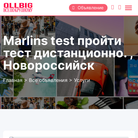
Перейти
Объявление
к
содержанию
Marlins test пройти
тест дистанционно. ,
Новороссийск
Главная
>
Все объявления
>
Услуги