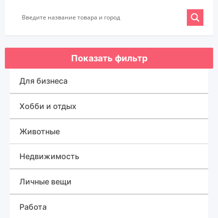
Показать фильтр
Для бизнеса
Оборудование для бизнеса
Хобби и отдых
Готовый бизнес
Спорт, туризм и отдых
Животные
Товары для бизнеса
Для быта
Недвижимость
Дома, квартиры, дачи, коттеджи
Личные вещи
Земельные участки
Красота и здоровье
Работа