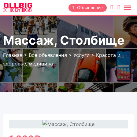
Перейти
Объявление
к
содержанию
Массаж, Столбище
Главная
>
Все объявления
>
Услуги
>
Красота и
здоровье, медицина