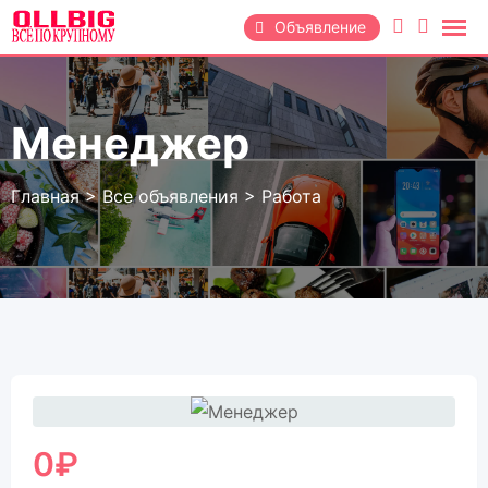
Перейти
Объявление
к
содержанию
Менеджер
Главная
>
Все объявления
>
Работа
0
₽