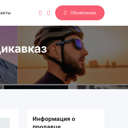
такты
Объявление
дикавказ
Информация о
продавце