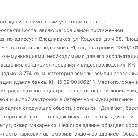
ое здание с земельным участком в центре
проспекта Коста, являющегося самой протяженной
, по адресу: г. Владикавказ, ул. Коцоева, дом 68. Пло
 – 6, в том числе подземных -1, год постройки: 1996/201
 коммуникациями, необходимыми для его эксплуатаци
овещения, кондиционирования и видеонаблюдения. КН
щадью: 3 774 кв. м, категория земель: земли населенны
ации здания банка. КН 15:09:0030621:1. Местоположени
ние расположено в центре города на первой линии ули
вой и жилой застройки в Затеречном муниципальном
аходятся следующие объекты: стадион «Динамо», басс
, торговый центр, колледж искусств, школа «Диалог»,
итут, сквер Макаренко. Нежилое здание обладает хор
жность парковки автомобиля рядом со зданием. Объек