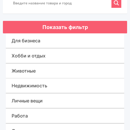
Показать фильтр
Для бизнеса
Оборудование для бизнеса
Хобби и отдых
Готовый бизнес
Спорт, туризм и отдых
Животные
Товары для бизнеса
Для быта
Недвижимость
Дома, квартиры, дачи, коттеджи
Личные вещи
Земельные участки
Красота и здоровье
Работа