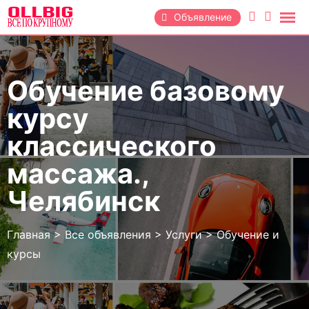
Перейти
Объявление
к
содержанию
Обучение базовому
курсу
классического
массажа.,
Челябинск
Главная
>
Все объявления
>
Услуги
>
Обучение и
курсы