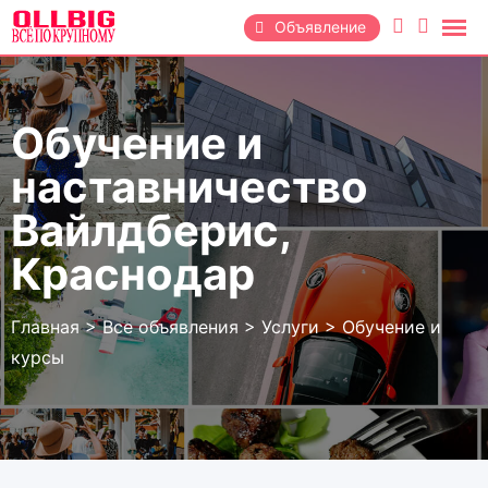
Перейти
Объявление
к
содержанию
Обучение и
наставничество
Вайлдберис,
Краснодар
Главная
>
Все объявления
>
Услуги
>
Обучение и
курсы