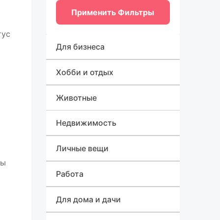
Применить Фильтры
тус
Для бизнеса
Оборудование для бизнеса
Хобби и отдых
Готовый бизнес
Спорт, туризм и отдых
Животные
Товары для бизнеса
Для быта
Недвижимость
Дома, квартиры, дачи,
Личные вещи
коттеджи
ды
Красота и здоровье
Работа
Земельные участки
Приборы, аппараты и
Детская одежда, обувь и
Вакансии
Для дома и дачи
Коммерческая
аксессуары
аксессуары