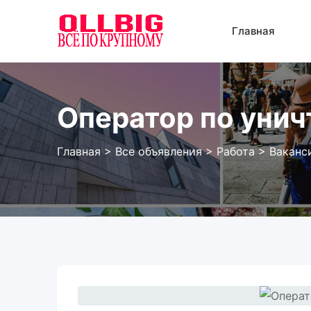
Перейти
к
Главная
содержанию
Оператор по уни
Главная
>
Все объявления
>
Работа
>
Ваканс