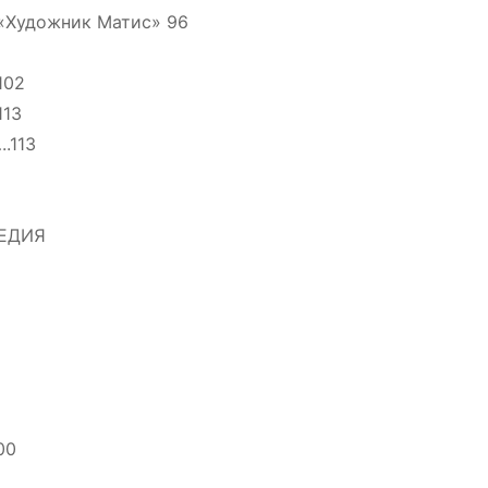
«Художник Матис» 96
102
113
.113
ЕДИЯ
00