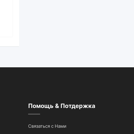
Двухтомник Stcherbatsky Th. Buddhist
logic
Для автомобилей
23 часа назад
630 просмотров
Аудио и видеотехника
Помощь & Потдержка
Связаться с Нами