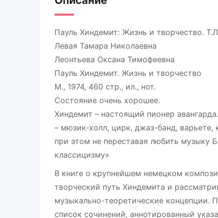
Описание
Пауль Хиндемит: Жизнь и творчество. Т.Ле
Левая Тамара Николаевна
Леонтьева Оксана Тимофеевна
Пауль Хиндемит. Жизнь и творчество
М., 1974, 460 стр., ил., нот.
Состояние очень хорошее.
Хиндемит – настоящий пионер авангарда.
– мюзик-холл, цирк, джаз-банд, варьете
при этом не переставая любить музыку Б
классицизму»
В книге о крупнейшем немецком композит
творческий путь Хиндемита и рассматрив
музыкально-теоретические концепции. П
список сочинений, аннотированный указ