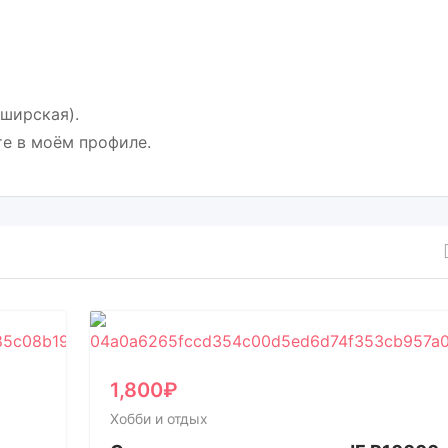
ширская).
е в моём профиле.
1,800
₽
Хобби и отдых