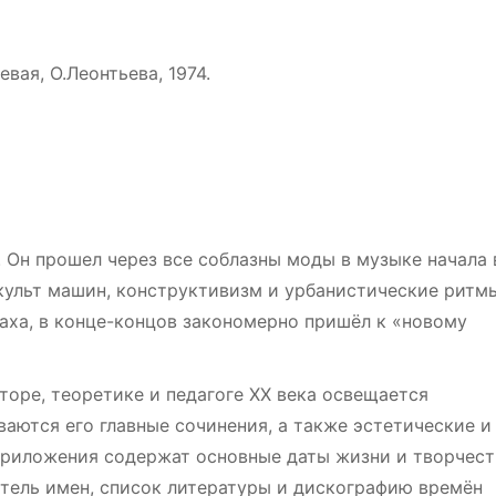
вая, О.Леонтьева, 1974.
 Он прошел через все соблазны моды в музыке начала 
, культ машин, конструктивизм и урбанистические ритм
аха, в конце-концов закономерно пришёл к «новому
оре, теоретике и педагоге XX века освещается
аются его главные сочинения, а также эстетические и
риложения содержат основные даты жизни и творчест
атель имен, список литературы и дискографию времён