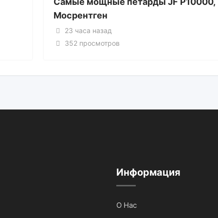
Самые мощные петарды JF P10000,
Мосрентген
23 часа назад
352 просмотров
Информация
О Нас