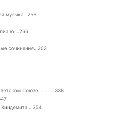
ная музыка…256
епиано….266
ьные сочинения…303
Советском Союзе………….338
347
 Хиндемита….354