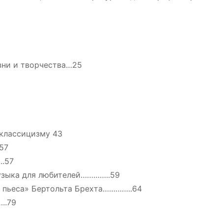
зни и творчества…25
оклассицизму 43
57
..57
узыка для любителей…………..59
я пьеса» Бертольта Брехта…………..64
..79