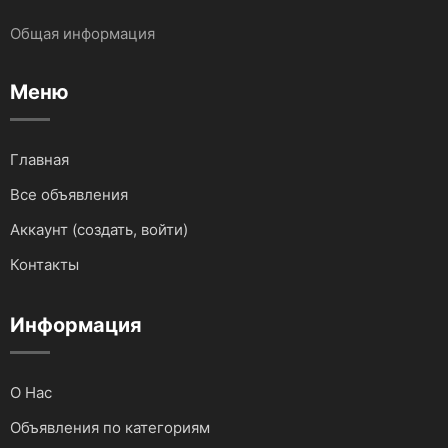
Бухгалтерские услуги
Общая информация
Запчасти и Аксессуары
Услуги IT сферы
Меню
Для водного транспорта
Для грузовиков и спецтехники
Главная
Все объявления
Для мототехники
Аккаунт (создать, войти)
Для автомобилей
Контакты
Аудио и видеотехника
Информация
О Нас
Объявления по категориям