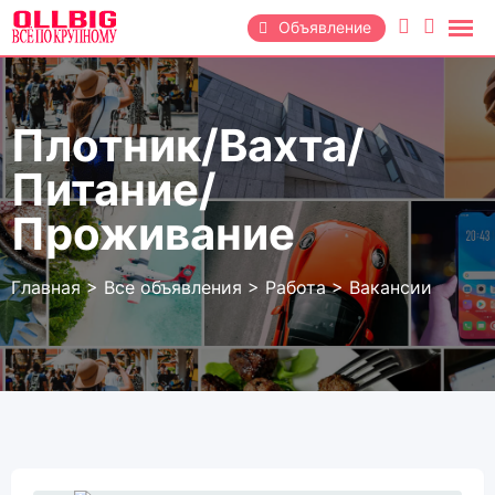
Перейти
Объявление
к
содержанию
Плотник/Вахта/
Питание/
Проживание
Главная
>
Все объявления
>
Работа
>
Вакансии