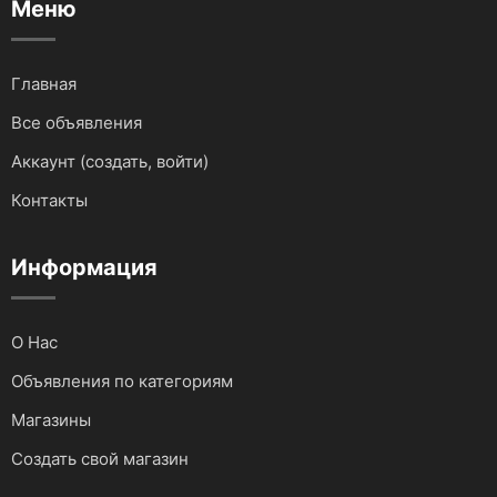
Меню
Тягачи, самосвалы, эксковаторы.
Сервис для авто
Главная
Погрузчики
Грузоперевозки
Все объявления
Автобетоносмесители
Фото и видеосъемка
Аккаунт (создать, войти)
Контакты
Катки грунтовые и дорожные
Ремонт и строительство
Мототранспортные средства
Информация
Доставка
Автокраны
Бухгалтерские услуги
О Нас
Запчасти и Аксессуары
Услуги IT сферы
Объявления по категориям
Магазины
Для водного транспорта
Создать свой магазин
Для грузовиков и спецтехники