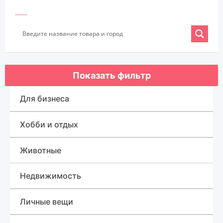
Показать фильтр
Для бизнеса
Оборудование для бизнеса
Хобби и отдых
Готовый бизнес
Спорт, туризм и отдых
Животные
Товары для бизнеса
Для быта
Недвижимость
Дома, квартиры, дачи, коттеджи
Личные вещи