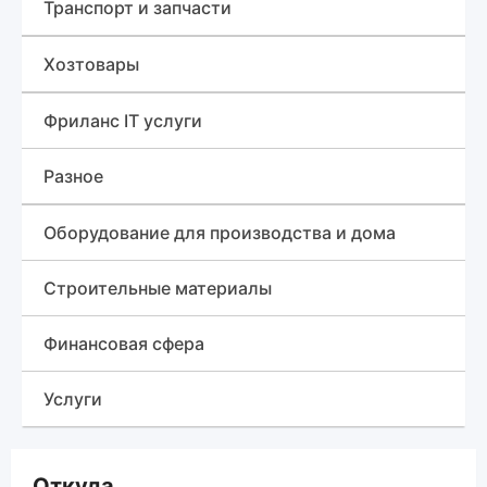
Инструменты
Планшеты и электронные книги
Транспорт и запчасти
Стройматериалы
Игровые приставки и аксессуары
Лесовоз (сортиментовоз)
Хозтовары
Для дома
Телефоны
Грузовики
Изделия из пластмассы, Мультипласт
Фриланс IT услуги
Рации
Навесное оборудование
Разное
Ноутбуки
Трактор
Знакомства
Оборудование для производства и дома
Бульдозеры
Различные услуги
Строительные материалы
Сельхозтехника
Финансовая сфера
Автобетононасос
Услуги
Гусеничный кран
Красота и здоровье, медицина
Откуда