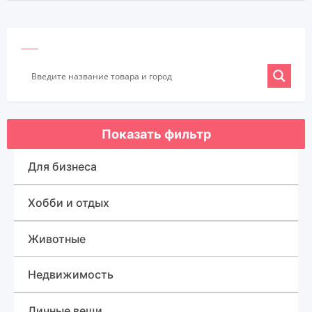
Показать фильтр
Для бизнеса
Оборудование для бизнеса
Хобби и отдых
Готовый бизнес
Спорт, туризм и отдых
Животные
Товары для бизнеса
Для быта
Недвижимость
Дома, квартиры, дачи, коттеджи
Личные вещи