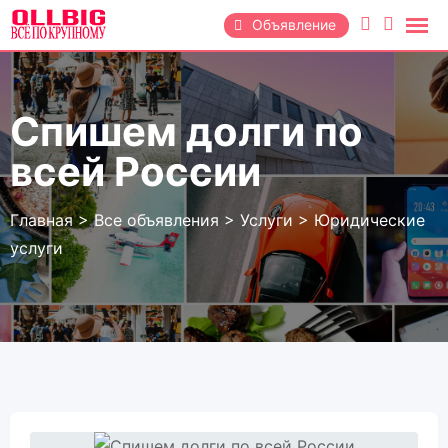
Перейти
Объявление
к
содержанию
Спишем долги по
всей России
Главная
>
Все объявления
>
Услуги
>
Юридические
услуги