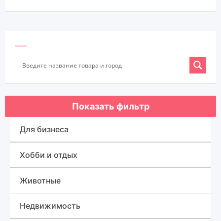
Показать фильтр
Для бизнеса
Оборудование для бизнеса
Хобби и отдых
Готовый бизнес
Спорт, туризм и отдых
Животные
Товары для бизнеса
Для быта
Недвижимость