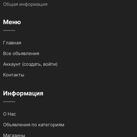
Общая информация
Эвакуаторы
Праздники и мероприятия
Меню
Тягачи, самосвалы, эксковаторы.
Сервис для авто
Главная
Погрузчики
Грузоперевозки
Все объявления
Автобетоносмесители
Фото и видеосъемка
Аккаунт (создать, войти)
Контакты
Катки грунтовые и дорожные
Ремонт и строительство
Мототранспортные средства
Информация
Доставка
Автокраны
Бухгалтерские услуги
О Нас
Запчасти и Аксессуары
Услуги IT сферы
Объявления по категориям
Магазины