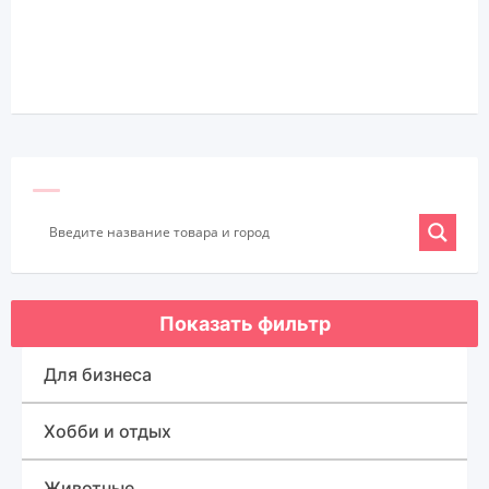
Показать фильтр
Для бизнеса
Оборудование для бизнеса
Хобби и отдых
Готовый бизнес
Спорт, туризм и отдых
Животные