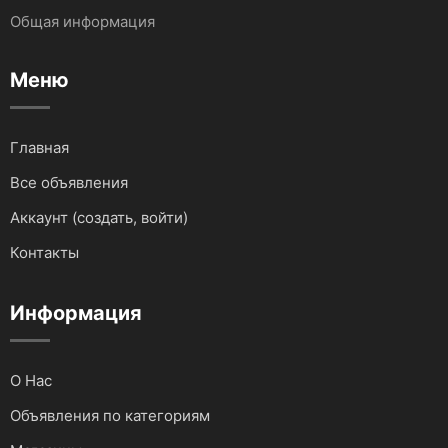
Общая информация
Запчасти и Аксессуары
Услуги IT сферы
Меню
Для водного транспорта
Для грузовиков и спецтехники
Главная
Все объявления
Для мототехники
Аккаунт (создать, войти)
Для автомобилей
Контакты
Аудио и видеотехника
Информация
О Нас
Объявления по категориям