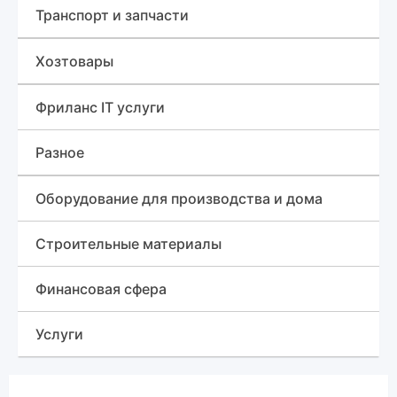
Инструменты
Планшеты и электронные книги
Транспорт и запчасти
Стройматериалы
Игровые приставки и аксессуары
Лесовоз (сортиментовоз)
Хозтовары
Для дома
Телефоны
Грузовики
Изделия из пластмассы, Мультипласт
Фриланс IT услуги
Рации
Навесное оборудование
Разное
Ноутбуки
Трактор
Знакомства
Оборудование для производства и дома
Бульдозеры
Различные услуги
Строительные материалы
Сельхозтехника
Финансовая сфера
Автобетононасос
Услуги
Гусеничный кран
Красота и здоровье, медицина