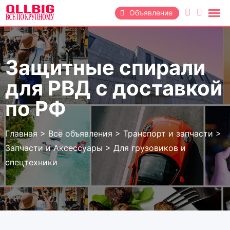
Перейти
Объявление
к
содержанию
Защитные спирали
для РВД с доставкой
по РФ
Главная
>
Все объявления
>
Транспорт и запчасти
>
Запчасти и Аксессуары
>
Для грузовиков и
спецтехники