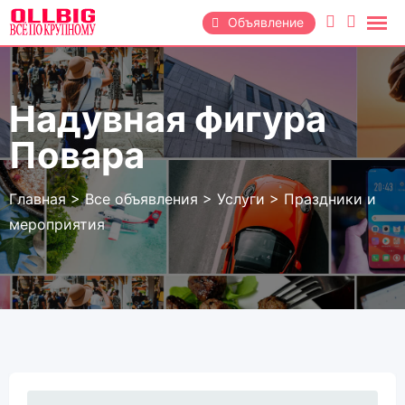
Перейти
Объявление
к
содержанию
Надувная фигура
Повара
Главная
>
Все объявления
>
Услуги
>
Праздники и
мероприятия