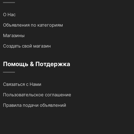
Автокраны
Бухгалтерские услуги
О Нас
Запчасти и Аксессуары
Услуги IT сферы
Объявления по категориям
Магазины
Для водного транспорта
Создать свой магазин
Для грузовиков и спецтехники
Помощь & Потдержка
Для мототехники
Связаться с Нами
Для автомобилей
Пользовательское соглашение
Аудио и видеотехника
Правила подачи объявлений