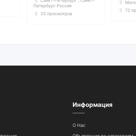
Санкт-Петербург , Санкт-
Моск
Петербург Россия
72 п
33 просмотров
Информация
О Нас
явления
Объявления по категориям