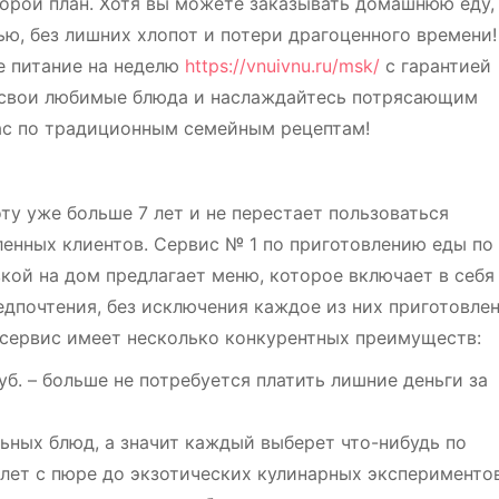
торой план. Хотя вы можете заказывать домашнюю еду,
ью, без лишних хлопот и потери драгоценного времени!
ое питание на неделю
https://vnuivnu.ru/msk/
с гарантией
е свои любимые блюда и наслаждайтесь потрясающим
вас по традиционным семейным рецептам!
ту уже больше 7 лет и не перестает пользоваться
енных клиентов. Сервис № 1 по приготовлению еды по
кой на дом предлагает меню, которое включает в себя
дпочтения, без исключения каждое из них приготовле
 сервис имеет несколько конкурентных преимуществ:
руб. – больше не потребуется платить лишние деньги за
льных блюд, а значит каждый выберет что-нибудь по
тлет с пюре до экзотических кулинарных экспериментов