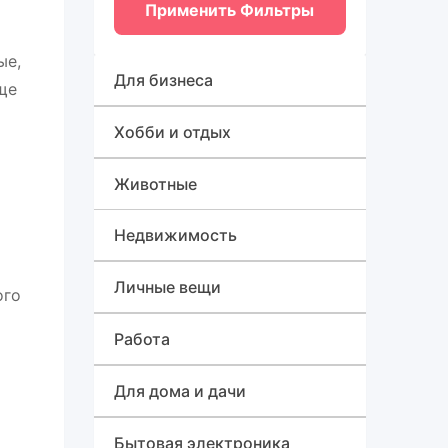
Применить Фильтры
ые,
Для бизнеса
ще
Оборудование для бизнеса
Хобби и отдых
Готовый бизнес
Спорт, туризм и отдых
Животные
Товары для бизнеса
Для быта
Недвижимость
Дома, квартиры, дачи,
Личные вещи
ого
коттеджи
Красота и здоровье
Работа
Земельные участки
Приборы, аппараты и
Детская одежда, обувь и
Вакансии
Для дома и дачи
Коммерческая
аксессуары
аксессуары
Резюме
Продукты
Бытовая электроника
недвижимость