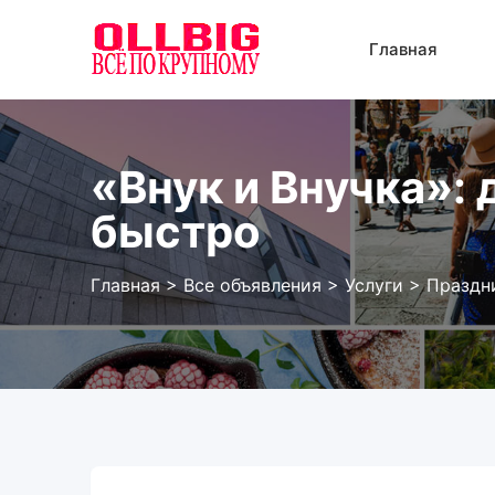
Перейти
к
Главная
содержанию
«Внук и Внучка»:
быстро
Главная
>
Все объявления
>
Услуги
>
Праздн