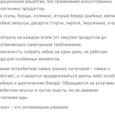
радиционным рецептам, без применения искусственных
ологичных продуктов;
а (супы, борщи, солянки), вторые блюда (рыбные, мясн
юбые запросы, десерты (торты, пироги, пирожные), а е
контроль на каждом этапе (от закупки продуктов до
х, отвечающих санитарным требованиям;
озможность собрать набор на один день, на рабочую
юда для особенных моментов.
ании потребители самых разных категорий – семьи с
аботает, и старается придерживаться диеты либо особ
рийные и диетические блюда). Обращаются за услугами
любители вкусно и сытно поесть, но не намерен
товление еды.
учка» – это оптимальное решение