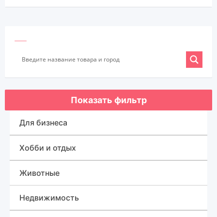
Показать фильтр
Для бизнеса
Оборудование для бизнеса
Хобби и отдых
Готовый бизнес
Спорт, туризм и отдых
Животные
Товары для бизнеса
Для быта
Недвижимость