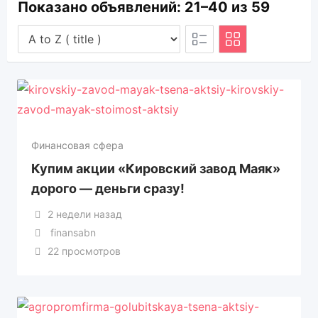
Показано объявлений: 21–40 из 59
Вездеход
Праздники и мероприятия
Грузовики
Ремонт и обслуживание техники
Гусеничный кран
Ремонт и строительство
Запчасти и Аксессуары
Сервис для авто
Финансовая сфера
Купим акции «Кировский завод Маяк»
Аудио и видеотехника
Катки грунтовые и дорожные
Уборка
дорого — деньги сразу!
Для автомобилей
Лесовоз (сортиментовоз)
Услуги IT сферы
2 недели назад
finansabn
Для водного транспорта
Манипуляторы
Фото и видеосъемка
22 просмотров
Для грузовиков и спецтехники
Мототранспортные средства
Юридические услуги