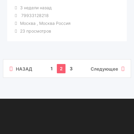
3 недели назад
79933128218
Москва , Москва Россия
23 просмотров
1
2
3
НАЗАД
Следующее