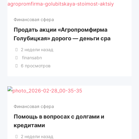
Для мототехники
Навесное оборудование
Погрузчики
Финансовая сфера
Продать акции «Агропромфирма
Сельхозтехника
Голубицкая» дорого — деньги сра
Трактор
2 недели назад
finansabn
Тягачи, самосвалы, эксковаторы.
6 просмотров
Эвакуаторы
Финансовая сфера
Помощь в вопросах с долгами и
кредитами
2 недели назад